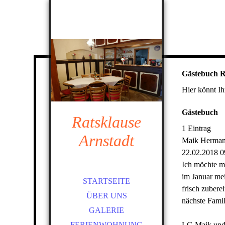
Gästebuch R
Hier könnt Ih
Gästebuch
Ratsklause
1 Eintrag
Arnstadt
Maik Herma
22.02.2018
0
Ich möchte mi
im Januar mei
STARTSEITE
frisch zubere
ÜBER UNS
nächste Famil
GALERIE
FERIENWOHNUNG
LG Maik und