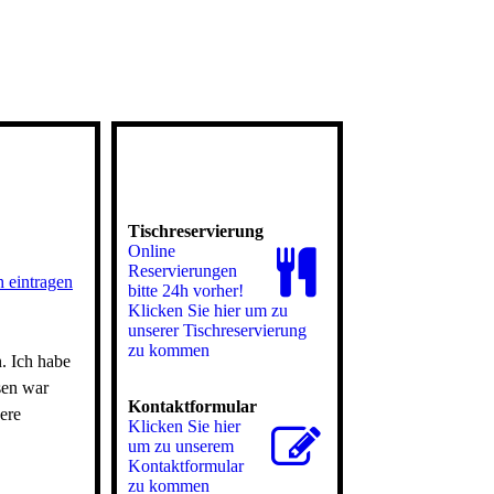
Tischreservierung
Online
Reservierungen
 eintragen
bitte 24h vorher!
Klicken Sie hier um zu
unserer Tisch­re­ser­vie­rung
zu kommen
. Ich habe
sen war
Kontaktformular
ere
Klicken Sie hier
um zu unserem
Kon­takt­for­mu­lar
zu kommen